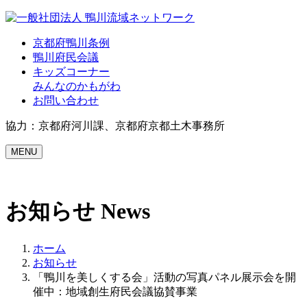
Skip
to
content
京都府鴨川条例
鴨川府民会議
キッズコーナー
みんなのかもがわ
お問い合わせ
協力：京都府河川課、京都府京都土木事務所
MENU
お知らせ
News
ホーム
お知らせ
「鴨川を美しくする会」活動の写真パネル展示会を開
催中：地域創生府民会議協賛事業